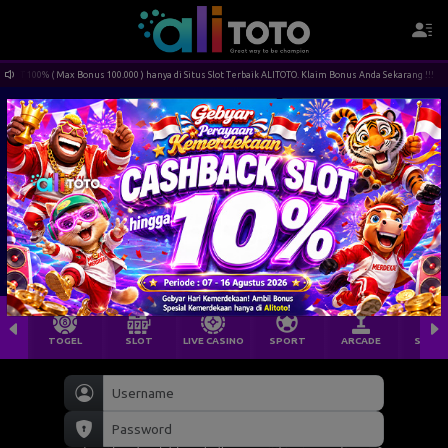
0% ( Max Bonus 100.000 ) hanya di Situs Slot Terbaik ALITOTO. Klaim Bonus Anda Sekarang !!!
TOGEL
SLOT
LIVE CASINO
SPORT
ARCADE
SABU