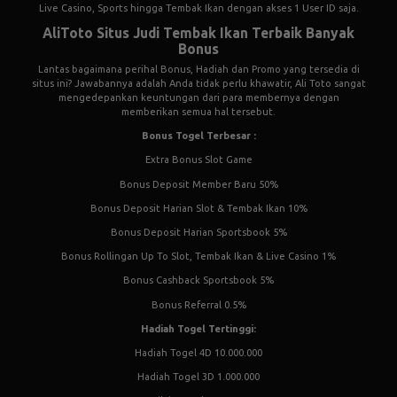
Live Casino, Sports hingga Tembak Ikan dengan akses 1 User ID saja.
AliToto Situs Judi Tembak Ikan Terbaik Banyak
Bonus
Lantas bagaimana perihal Bonus, Hadiah dan Promo yang tersedia di
situs ini? Jawabannya adalah Anda tidak perlu khawatir, Ali Toto sangat
mengedepankan keuntungan dari para membernya dengan
memberikan semua hal tersebut.
Bonus Togel Terbesar :
Extra Bonus Slot Game
Bonus Deposit Member Baru 50%
Bonus Deposit Harian Slot & Tembak Ikan 10%
Bonus Deposit Harian Sportsbook 5%
Bonus Rollingan Up To Slot, Tembak Ikan & Live Casino 1%
Bonus Cashback Sportsbook 5%
Bonus Referral 0.5%
Hadiah Togel Tertinggi:
Hadiah Togel 4D 10.000.000
Hadiah Togel 3D 1.000.000