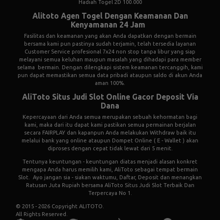
Hadiah Togel 2D 100.000
Alitoto Agen Togel Dengan Keamanan Dan
Kenyamanan 24 Jam
Fasilitas dan keamanan yang akan Anda dapatkan dengan bermain
bersama kami pun pastinya sudah terjamin, telah tersedia layanan
Customer Service profesional 7x24 non stop tanpa libur yang siap
melayani semua keluhan maupun masalah yang dihadapi para member
selama bermain. Dengan dilengkapi sistem keamanan tercanggih, kami
pun dapat memastikan semua data pribadi ataupun saldo di akun Anda
aman 100%.
AliToto Situs Judi Slot Online Gacor Deposit Via
Dana
Kepercayaan dari Anda semua merupakan sebuah kehormatan bagi
kami, maka dari itu dapat kami pastikan semua permainan berjalan
secara FAIRPLAY dan kapanpun Anda melakukan Withdraw baik itu
melalui bank yang online ataupun Dompet Online ( E - Wallet ) akan
diproses dengan cepat tidak lewat dari 5 menit.
Tentunya keuntungan - keuntungan diatas menjadi alasan konkret
mengapa Anda harus memilih kami, AliToto sebagai tempat bermain
Slot. Ayo jangan sia - siakan waktumu, Daftar, Deposit dan menangkan
Ratusan Juta Rupiah bersama AliToto Situs Judi Slot Terbaik Dan
Terpercaya No 1.
© 2015 - 2026 Copyright ALITOTO.
All Rights Reserved.