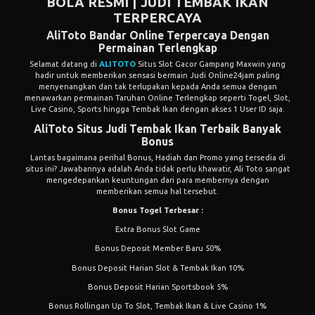
BOLA RESMI | JUDI TEMBAK IKAN
TERPERCAYA
AliToto Bandar Online Terpercaya Dengan
Permainan Terlengkap
Selamat datang di
ALITOTO
Situs Slot Gacor Gampang Maxwin yang
hadir untuk memberikan sensasi bermain Judi Online24jam paling
menyenangkan dan tak terlupakan kepada Anda semua dengan
menawarkan permainan Taruhan Online Terlengkap seperti Togel, Slot,
Live Casino, Sports hingga Tembak Ikan dengan akses 1 User ID saja.
AliToto Situs Judi Tembak Ikan Terbaik Banyak
Bonus
Lantas bagaimana perihal Bonus, Hadiah dan Promo yang tersedia di
situs ini? Jawabannya adalah Anda tidak perlu khawatir, Ali Toto sangat
mengedepankan keuntungan dari para membernya dengan
memberikan semua hal tersebut.
Bonus Togel Terbesar :
Extra Bonus Slot Game
Bonus Deposit Member Baru 50%
Bonus Deposit Harian Slot & Tembak Ikan 10%
Bonus Deposit Harian Sportsbook 5%
Bonus Rollingan Up To Slot, Tembak Ikan & Live Casino 1%