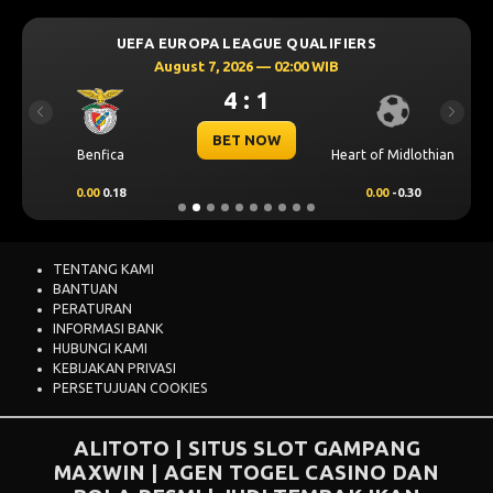
UEFA EUROPA LEAGUE QUALIFIERS
August 7, 2026 — 02:00 WIB
4 : 1
Previous
Next
BET NOW
Benfica
Heart of Midlothian
0.00
0.18
0.00
-0.30
TENTANG KAMI
BANTUAN
PERATURAN
INFORMASI BANK
HUBUNGI KAMI
KEBIJAKAN PRIVASI
PERSETUJUAN COOKIES
ALITOTO | SITUS SLOT GAMPANG
MAXWIN | AGEN
TOGEL
CASINO DAN