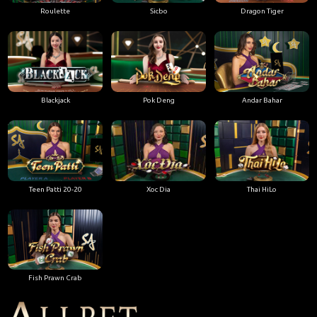
Roulette
Sicbo
Dragon Tiger
Blackjack
Pok Deng
Andar Bahar
Teen Patti 20-20
Xoc Dia
Thai HiLo
Fish Prawn Crab