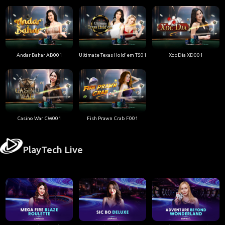
Andar Bahar AB001
Ultimate Texas Hold'em T501
Xoc Dia XD001
Casino War CW001
Fish Prawn Crab F001
PlayTech Live