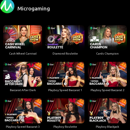
Microgaming
Cash Wheel Carnival
Diamond Roulette
Cards Champion
Baccarat After Dark
Playboy Speed Baccarat 1
Playboy Speed Baccarat 2
Playboy Speed Baccarat 3
Playboy Roulette
Playboy Blackjack