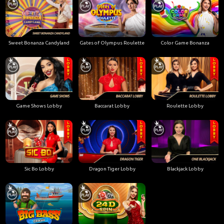
Sweet Bonanza Candyland
Gates of Olympus Roulette
Color Game Bonanza
Game Shows Lobby
Baccarat Lobby
Roulette Lobby
Sic Bo Lobby
Dragon Tiger Lobby
Blackjack Lobby