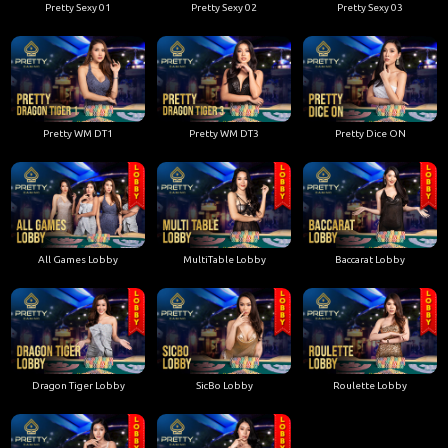
Pretty Sexy 01
Pretty Sexy 02
Pretty Sexy 03
Pretty WM DT1
Pretty WM DT3
Pretty Dice ON
All Games Lobby
MultiTable Lobby
Baccarat Lobby
Dragon Tiger Lobby
SicBo Lobby
Roulette Lobby