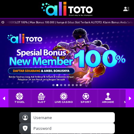
onus 100.000 ) hanya di Situs Slot Terbaik ALITOTO. Klaim Bonus Anda Sekarang !!!
TOGEL
SLOT
LIVE CASINO
SPORT
ARCADE
SABU