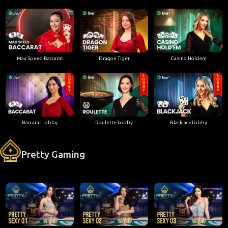
Max Speed Baccarat
Dragon Tiger
Casino Holdem
Baccarat Lobby
Roulette Lobby
Blackjack Lobby
Pretty Gaming