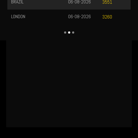
BRAZIL
06-08-2026
3551
LONDON
06-08-2026
3260