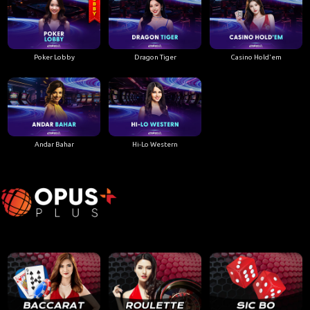
Poker Lobby
Dragon Tiger
Casino Hold'em
Andar Bahar
Hi-Lo Western