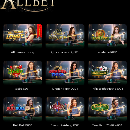
All Games Lobby
Quick Baccarat Q001
Roulette R001
Sicbo S201
Dragon Tiger D201
Infinite Blackjack BJ001
Bull Bull B001
Classic Pokdeng P001
Teen Patti 20-20 W001